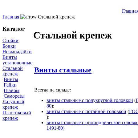
Инновационные крепежные технологии
Главна
Главная
Стальной крепеж
Каталог
Стальной крепеж
Стойки
Бонки
Невыпадайки
Винты
установочные
Стальной
Винты стальные
крепеж
Винты
Гайки
Всегда на складе:
Шайбы
Саморезы
винты стальные с полукруглой головкой
(
Латунный
80
);
крепеж
винты стальные с потайной головкой
(
ГОС
Пластиковый
);
крепеж
винты стальные с цилиндрической головк
1491-80
).